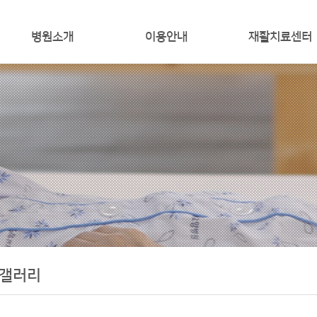
병원소개
이용안내
재활치료센터
인사말
입퇴원 안내
재활치료
미리보는병원
비급여 안내
작업치료
환자의 권리와의무
증명서 발급
통증치료
오시는길
외래진료시간표
로봇치료
미션비전
갤러리