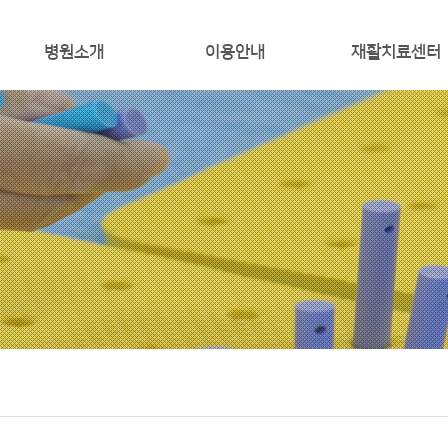
병원소개
이용안내
재활치료센터
인사말
입퇴원 안내
재활치료
미리보는병원
비급여 안내
작업치료
환자의 권리와의무
증명서 발급
통증치료
오시는길
외래진료시간표
로봇치료
미션비전