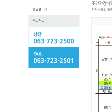
주간건강식단
병원갤러리
환자분들의 입맛
주간식단