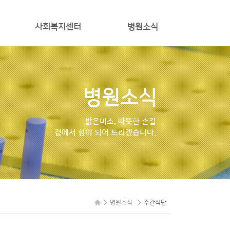
사회복지센터
병원소식
프로그램일정
공지사항
프로그램갤러리
주간식단
병원소식
자원봉사신청
밝은미소, 따뜻한 손길
곁에서 힘이 되어 드리겠습니다.
병원소식
주간식단