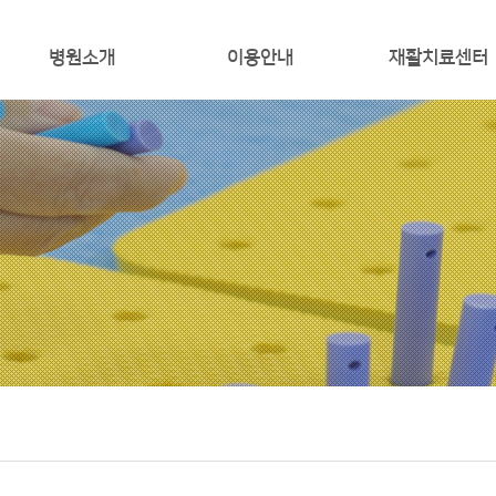
병원소개
이용안내
재활치료센터
인사말
입퇴원 안내
재활치료
미리보는병원
비급여 안내
작업치료
환자의 권리와의무
증명서 발급
통증치료
오시는길
외래진료시간표
로봇치료
미션비전