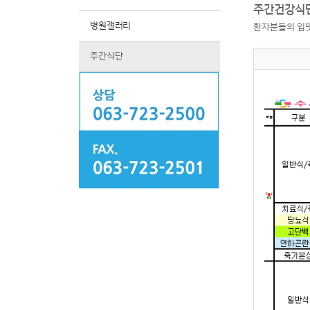
주간건강식단
병원갤러리
환자분들의 입맛
주간식단