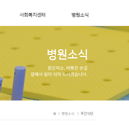
사회복지센터
병원소식
프로그램일정
공지사항
프로그램갤러리
주간식단
병원소식
자원봉사신청
밝은미소, 따뜻한 손길
곁에서 힘이 되어 드리겠습니다.
병원소식
주간식단