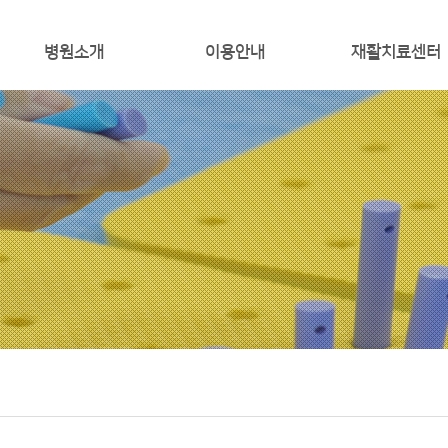
병원소개
이용안내
재활치료센터
인사말
입퇴원 안내
재활치료
미리보는병원
비급여 안내
작업치료
환자의 권리와의무
증명서 발급
통증치료
오시는길
외래진료시간표
로봇치료
미션비전