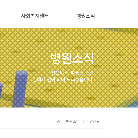
사회복지센터
병원소식
프로그램일정
공지사항
프로그램갤러리
주간식단
병원소식
자원봉사신청
밝은미소, 따뜻한 손길
곁에서 힘이 되어 드리겠습니다.
병원소식
주간식단