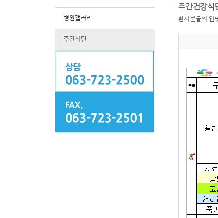
주간건강식단
병원갤러리
환자분들의 입맛
주간식단