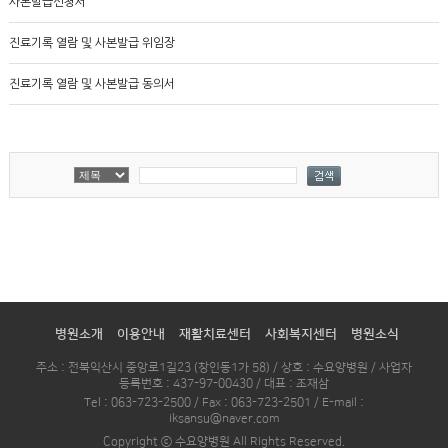
사본발급신청서
진료기록 열람 및 사본발급 위임장
진료기록 열람 및 사본발급 동의서
병원소개
이용안내
재활치료센터
사회복지센터
병원소식
주소 : 전북익산시 중앙로1길23 (창인동1가 58) / 상호 : 수요양병원 / 사업자
등록번호 : 437-97-00430 / 대표 : 조재삼
Tel : 063-723-2500 / Fax : 063-723-2501 / E-mail :
iksansu@naver.com
Copyright ⓒ 수요양병원 All Rights Reserved.